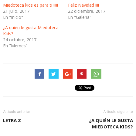
una
una
ventana
ventana
Miedoteca kids es para ti !!!!!
Feliz Navidad !!!!
nueva)
nueva)
21 julio, 2017
22 diciembre, 2017
En "Inicio"
En "Galeria"
¿A quién le gusta Miedoteca
Kids?
24 octubre, 2017
En "Memes"
Artículo anterior
Artículo siguiente
LETRA Z
¿A QUIÉN LE GUSTA
MIEDOTECA KIDS?