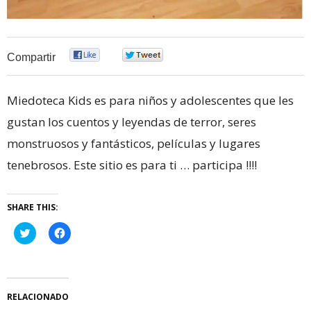
0
0
Compartir
Miedoteca Kids es para niños y adolescentes que les
gustan los cuentos y leyendas de terror, seres
monstruosos y fantásticos, películas y lugares
tenebrosos. Este sitio es para ti … participa !!!!
SHARE THIS:
Haz
Haz
clic
clic
para
para
compartir
compartir
en
en
Twitter
Facebook
(Se
(Se
abre
abre
RELACIONADO
en
en