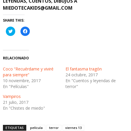
LEYENDAS, CUENTOS, DIBUJOS A
MIEDOTECAKIDS@GMAIL.COM
SHARE THIS:
Haz
Haz
clic
clic
para
para
compartir
compartir
en
en
Twitter
Facebook
(Se
(Se
abre
abre
RELACIONADO
en
en
una
una
ventana
ventana
Coco “Recuérdame y viviré
El fantasma tragón
nueva)
nueva)
para siempre”
24 octubre, 2017
10 noviembre, 2017
En "Cuentos y leyendas de
En "Películas"
terror"
Vampiros
21 julio, 2017
En "Chistes de miedo"
ETIQUETAS
película
terror
viernes 13