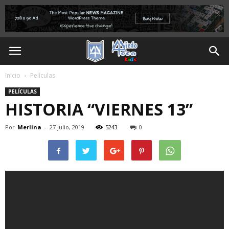
Inicio
Películas
PELÍCULAS
HISTORIA “VIERNES 13”
Por
Merlina
-
27 julio, 2019
5243
0