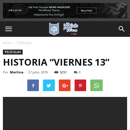
Inicio
Películas
PELÍCULAS
HISTORIA “VIERNES 13”
Por
Merlina
-
27 julio, 2019
5251
0