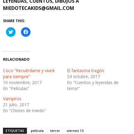
LEYENDAS, CUENTOS, DIBUJOS A
MIEDOTECAKIDS@GMAIL.COM
SHARE THIS:
Haz
Haz
clic
clic
para
para
compartir
compartir
en
en
Twitter
Facebook
(Se
(Se
abre
abre
RELACIONADO
en
en
una
una
ventana
ventana
Coco “Recuérdame y viviré
El fantasma tragón
nueva)
nueva)
para siempre”
24 octubre, 2017
10 noviembre, 2017
En "Cuentos y leyendas de
En "Películas"
terror"
Vampiros
21 julio, 2017
En "Chistes de miedo"
ETIQUETAS
película
terror
viernes 13