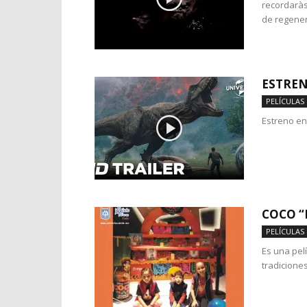
recordaràs
de regener
ESTREN
PELÍCULAS
Estreno en 
COCO “
PELÍCULAS
Es una pelí
tradiciones