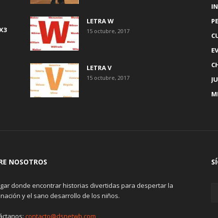
IN
LETRA W
P
X3
15 octubre, 2017
C
E
C
LETRA V
15 octubre, 2017
J
M
RE NOSOTROS
S
gar donde encontrar historias divertidas para despertar la
nación y el sano desarrollo de los niños.
áctanos:
contacto@dsnetwb.com