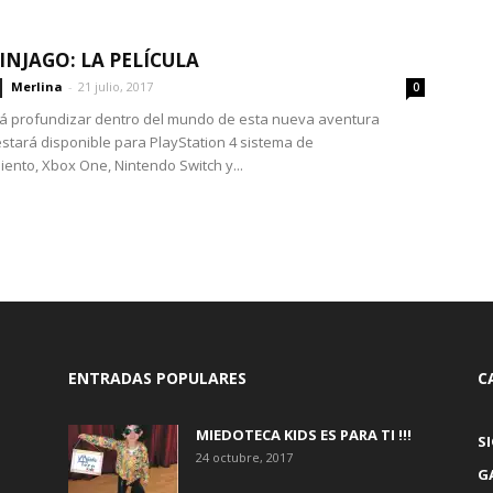
INJAGO: LA PELÍCULA
Merlina
-
21 julio, 2017
0
rá profundizar dentro del mundo de esta nueva aventura
stará disponible para PlayStation 4 sistema de
iento, Xbox One, Nintendo Switch y...
ENTRADAS POPULARES
C
MIEDOTECA KIDS ES PARA TI !!!
S
24 octubre, 2017
G