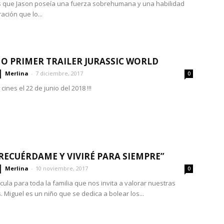
 que Jason poseía una fuerza sobrehumana y una habilidad
ación que lo...
O PRIMER TRAILER JURASSIC WORLD
Merlina
-
7 diciembre, 2017
0
cines el 22 de junio del 2018 !!!
RECUÉRDAME Y VIVIRÉ PARA SIEMPRE”
Merlina
-
10 noviembre, 2017
0
cula para toda la familia que nos invita a valorar nuestras
. Miguel es un niño que se dedica a bolear los...