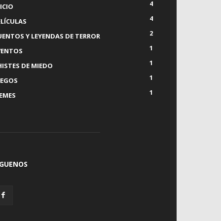
4
ICIO
4
ELÍCULAS
2
UENTOS Y LEYENDAS DE TERROR
1
VENTOS
1
HISTES DE MIEDO
1
UEGOS
1
EMES
ÍGUENOS