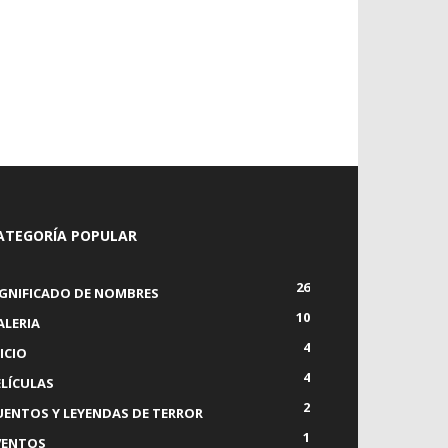
ATEGORÍA POPULAR
26
IGNIFICADO DE NOMBRES
10
ALERIA
4
ICIO
4
ELÍCULAS
2
UENTOS Y LEYENDAS DE TERROR
1
VENTOS