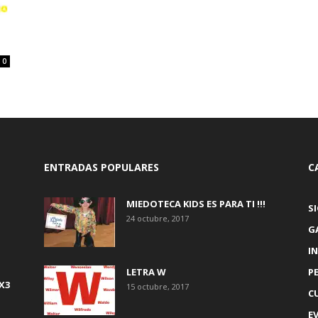
0
ENTRADAS POPULARES
C
MIEDOTECA KIDS ES PARA TI !!!
S
24 octubre, 2017
G
IN
LETRA W
P
X3
15 octubre, 2017
C
E