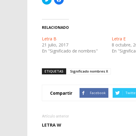
clic
clic
para
para
compartir
compartir
en
en
Twitter
Facebook
(Se
(Se
abre
abre
RELACIONADO
en
en
una
una
ventana
ventana
Letra B
Letra E
nueva)
nueva)
21 julio, 2017
8 octubre, 
En "Significado de nombres"
En "Signifi
ETIQUETAS
Significado nombres X
Compartir
Facebook
Twitte
Artículo anterior
LETRA W