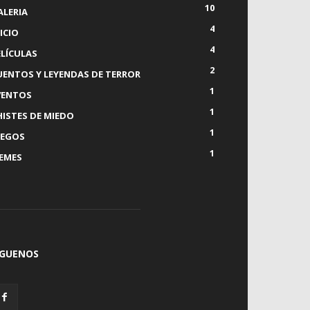
10
ALERIA
4
ICIO
4
ELÍCULAS
2
UENTOS Y LEYENDAS DE TERROR
1
VENTOS
1
HISTES DE MIEDO
1
UEGOS
1
EMES
ÍGUENOS