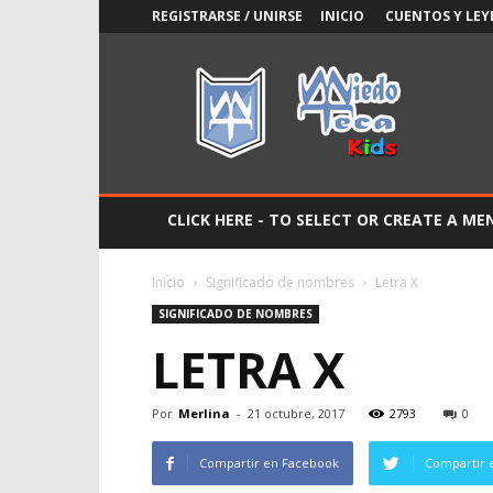
REGISTRARSE / UNIRSE
INICIO
CUENTOS Y LEY
Miedoteca
Kids
CLICK HERE - TO SELECT OR CREATE A ME
Inicio
Significado de nombres
Letra X
SIGNIFICADO DE NOMBRES
LETRA X
Por
Merlina
-
21 octubre, 2017
2793
0
Compartir en Facebook
Compartir 