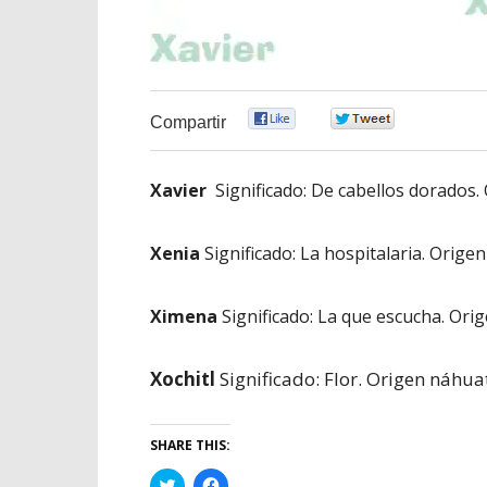
0
0
Compartir
Xavier
Significado: De cabellos dorados.
Xenia
Significado: La hospitalaria. Origen
Ximena
Significado: La que escucha. Ori
Xochitl
Significado: Flor. Origen náhuat
SHARE THIS:
Haz
Haz