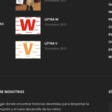
24 octubre, 2017
G
IN
LETRA W
P
X3
15 octubre, 2017
C
E
C
LETRA V
15 octubre, 2017
J
M
RE NOSOTROS
S
gar donde encontrar historias divertidas para despertar la
nación y el sano desarrollo de los niños.