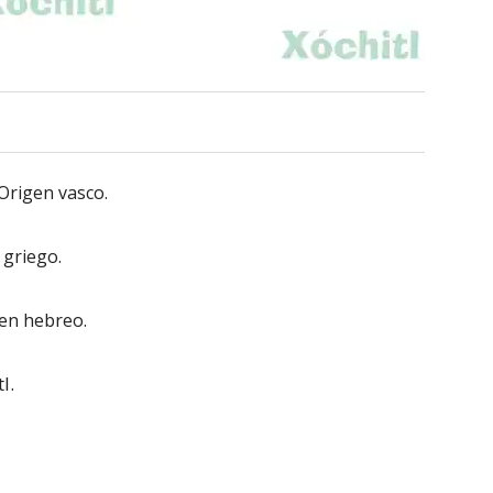
 Origen vasco.
 griego.
gen hebreo.
l.