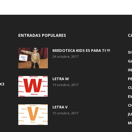
ENTRADAS POPULARES
C
MIEDOTECA KIDS ES PARA TI !!!
S
24 octubre, 2017
G
IN
LETRA W
P
X3
15 octubre, 2017
C
E
C
LETRA V
15 octubre, 2017
J
M