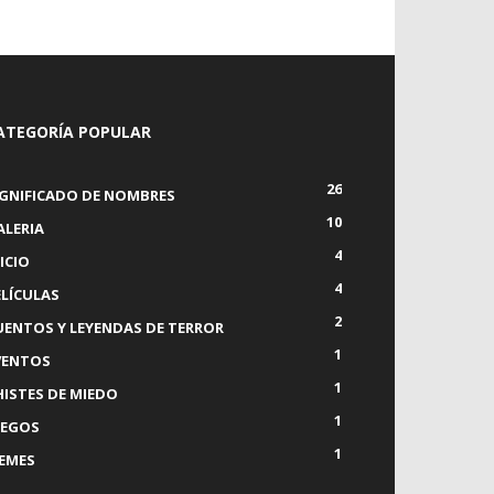
ATEGORÍA POPULAR
26
IGNIFICADO DE NOMBRES
10
ALERIA
4
ICIO
4
ELÍCULAS
2
UENTOS Y LEYENDAS DE TERROR
1
VENTOS
1
HISTES DE MIEDO
1
UEGOS
1
EMES