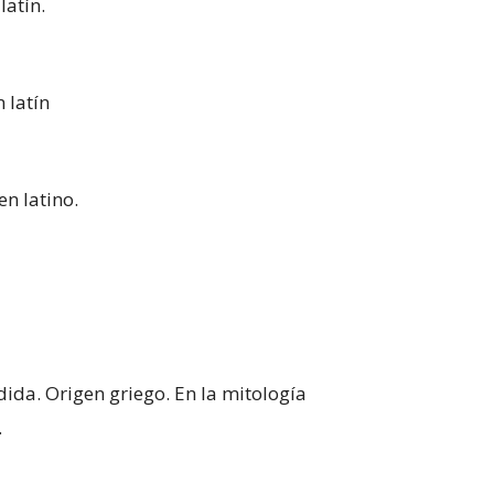
latín.
 latín
en latino.
dida. Origen griego. En la mitología
.