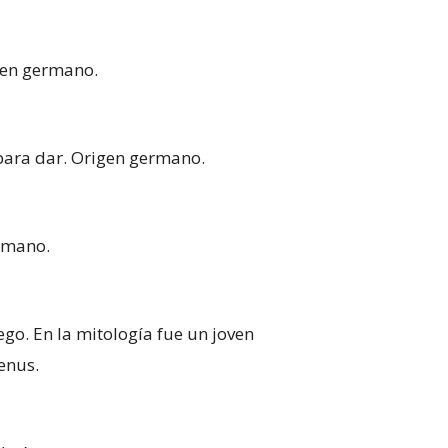
gen germano.
para dar. Origen germano.
ermano.
ego. En la mitología fue un joven
enus.