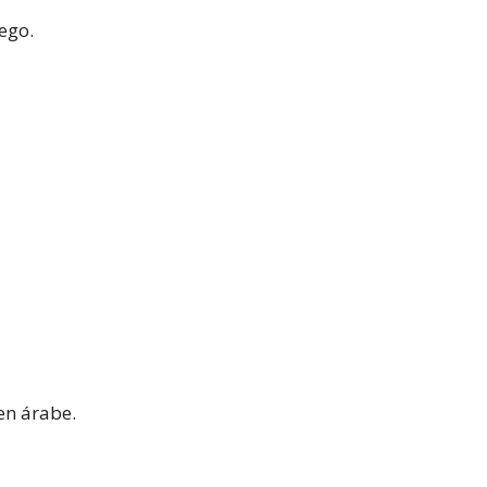
ego.
gen árabe.