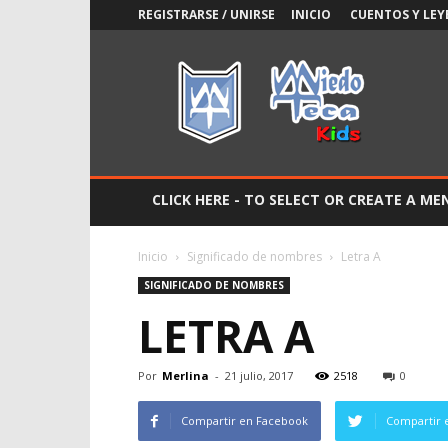
REGISTRARSE / UNIRSE
INICIO
CUENTOS Y LEY
Miedoteca
Kids
CLICK HERE - TO SELECT OR CREATE A ME
Inicio
Significado de nombres
Letra A
SIGNIFICADO DE NOMBRES
LETRA A
Por
Merlina
-
21 julio, 2017
2518
0
Compartir en Facebook
Compartir 