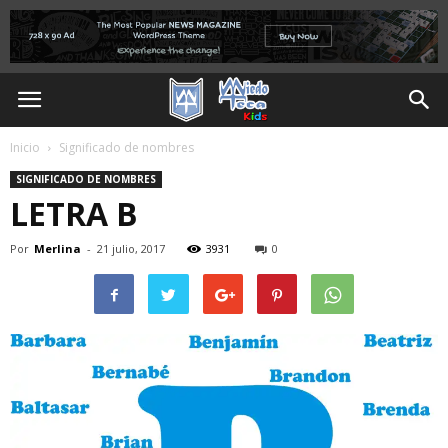
Inicio
Significado de nombres
SIGNIFICADO DE NOMBRES
LETRA B
Por
Merlina
-
21 julio, 2017
3931
0