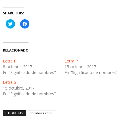
SHARE THIS:
Haz
Haz
clic
clic
para
para
compartir
compartir
en
en
Twitter
Facebook
(Se
(Se
abre
abre
RELACIONADO
en
en
una
una
ventana
ventana
Letra F
Letra P
nueva)
nueva)
8 octubre, 2017
15 octubre, 2017
En "Significado de nombres"
En "Significado de nombres"
Letra S
15 octubre, 2017
En "Significado de nombres"
ETIQUETAS
nombres con B