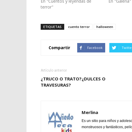
En "Cuentos y leyendas de
En "Galeria"
terror"
ETIQUETAS
cuento terror
halloween
Compartir
Facebook
Twitte
Artículo anterior
¿TRUCO O TRATO?¿DULCES O
TRAVESURAS?
Merlina
Es un sitio para niños y adoles
monstruosos y fantásticos, pelí