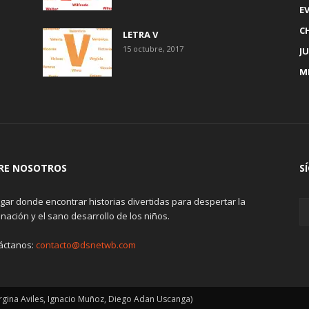
E
C
LETRA V
15 octubre, 2017
J
M
RE NOSOTROS
S
gar donde encontrar historias divertidas para despertar la
nación y el sano desarrollo de los niños.
áctanos:
contacto@dsnetwb.com
ina Aviles, Ignacio Muñoz, Diego Adan Uscanga)