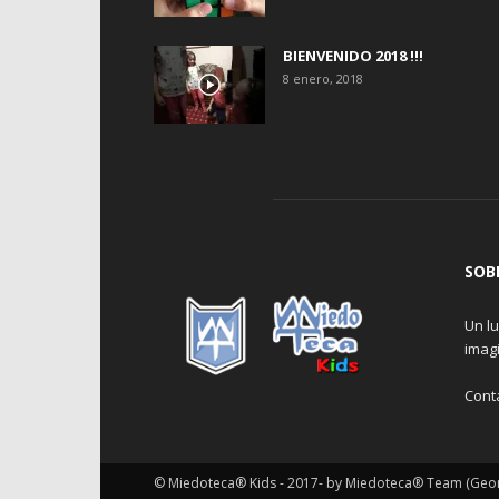
BIENVENIDO 2018 !!!
8 enero, 2018
SOB
Un lu
imagi
Cont
© Miedoteca® Kids - 2017- by Miedoteca® Team (Georg