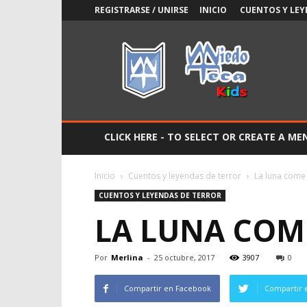
REGISTRARSE / UNIRSE
INICIO
CUENTOS Y LEY
Miedoteca
Kids
CLICK HERE - TO SELECT OR CREATE A ME
Inicio
Cuentos y leyendas de terror
La luna come
CUENTOS Y LEYENDAS DE TERROR
LA LUNA COM
Por
Merlina
-
25 octubre, 2017
3907
0
Compartir en Facebook
Compartir 