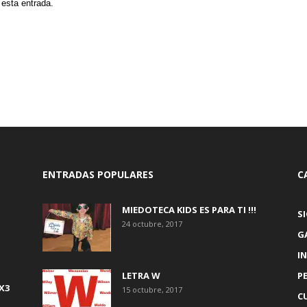
 esta entrada.
ENTRADAS POPULARES
C
MIEDOTECA KIDS ES PARA TI !!!
S
24 octubre, 2017
G
IN
LETRA W
P
X3
15 octubre, 2017
C