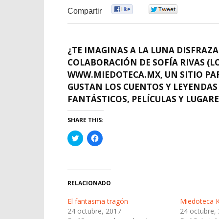
0
0
Compartir
¿TE IMAGINAS A LA LUNA DISFRAZ
COLABORACIÓN DE SOFÍA RIVAS (L
WWW.MIEDOTECA.MX, UN SITIO PA
GUSTAN LOS CUENTOS Y LEYENDAS
FANTÁSTICOS, PELÍCULAS Y LUGAR
SHARE THIS:
Haz
Haz
clic
clic
para
para
compartir
compartir
en
en
Twitter
Facebook
(Se
(Se
abre
abre
RELACIONADO
en
en
una
una
ventana
ventana
El fantasma tragón
Miedoteca Kid
nueva)
nueva)
24 octubre, 2017
24 octubre,