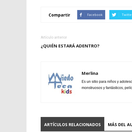
Compartir
Facebook
Twitte
Artículo anterior
¿QUIÉN ESTARÁ ADENTRO?
Merlina
Es un sitio para niños y adoles
monstruosos y fantásticos, pelí
ARTÍCULOS RELACIONADOS
MÁS DEL A