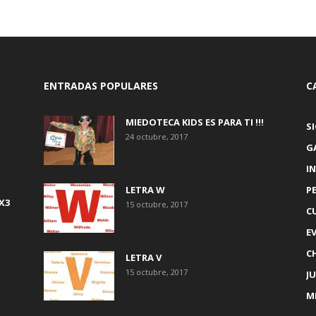
ENTRADAS POPULARES
C
MIEDOTECA KIDS ES PARA TI !!!
S
24 octubre, 2017
G
IN
LETRA W
P
X3
15 octubre, 2017
C
E
C
LETRA V
15 octubre, 2017
J
M