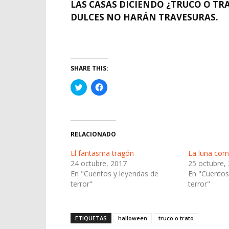
LAS CASAS DICIENDO
¿TRUCO O TR
DULCES NO HARÁN TRAVESURAS.
SHARE THIS:
Haz
Haz
clic
clic
para
para
compartir
compartir
en
en
Twitter
Facebook
(Se
(Se
abre
abre
RELACIONADO
en
en
una
una
ventana
ventana
El fantasma tragón
La luna com
nueva)
nueva)
24 octubre, 2017
25 octubre,
En "Cuentos y leyendas de
En "Cuentos
terror"
terror"
ETIQUETAS
halloween
truco o trato