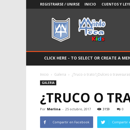
REGISTRARSE / UNIRSE
INICIO
CUENTOS Y LEY
Miedoteca
Kids
CLICK HERE - TO SELECT OR CREATE A ME
Inicio
Galeria
¿Truco o trato?¿Dulces o travesura
GALERIA
¿TRUCO O TR
Por
Merlina
-
25 octubre, 2017
3159
0
Compartir en Facebook
Compartir 